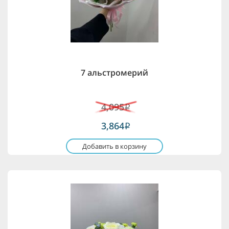
7 альстромерий
4,095
i
3,864
i
Добавить в корзину