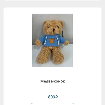
Медвежонок
800
i