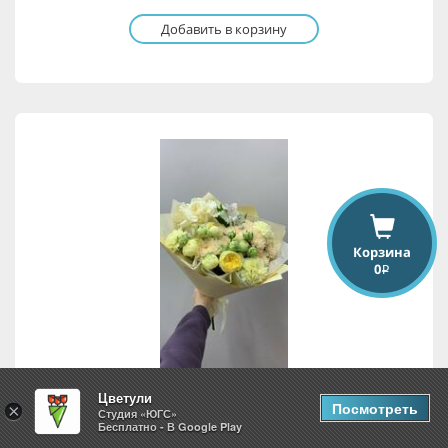
Добавить в корзину
Корзина
0
i
Цветули
Посмотреть
×
Студия «ЮГС»
Весенняя симфония
Бесплатно - В Google Play