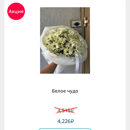
Акция
Белое чудо
4,515
i
4,226
i