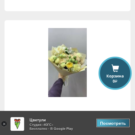
Корзина
0
i
Весенняя симфония
Цветули
Посмотреть
×
Студия «ЮГС»
Бесплатно - В Google Play
4,568