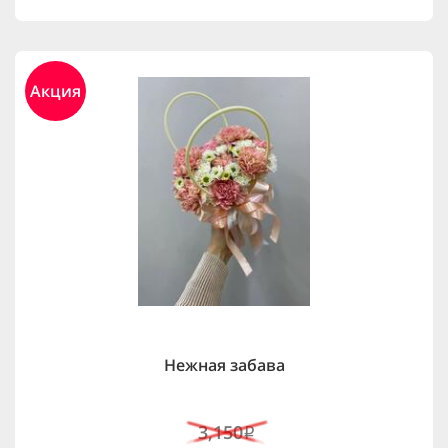
Акция
Нежная забава
3,150
i