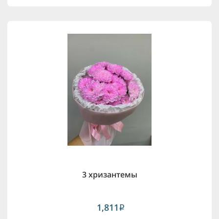
3 хризантемы
1,811
i