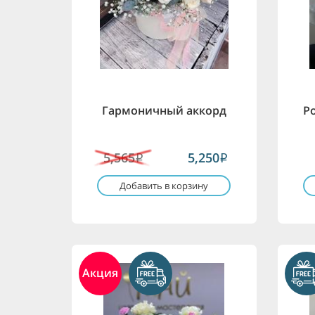
Гармоничный аккорд
Р
5,565
5,250
i
i
Добавить в корзину
Акция