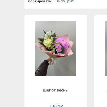
по цене
Сортировать:
Шепот весны
1,811
i