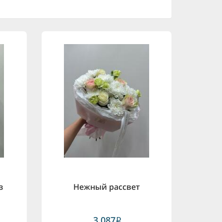
з
Нежный рассвет
3,087
i