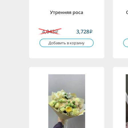
Утренняя роса
4,043
3,728
i
i
Добавить в корзину