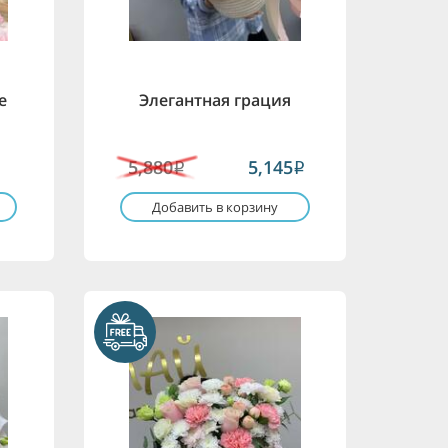
е
Элегантная грация
5,880
5,145
i
i
Добавить в корзину