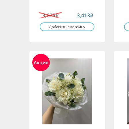
3,875
3,413
i
i
Добавить в корзину
Акция