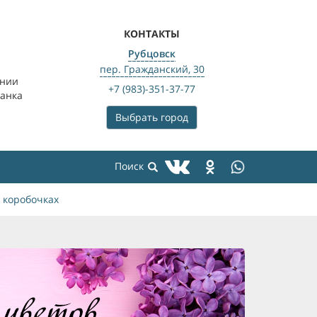
КОНТАКТЫ
Рубцовск
пер. Гражданский, 30
ении
+7 (983)-351-37-77
банка
Выбрать город
 коробочках