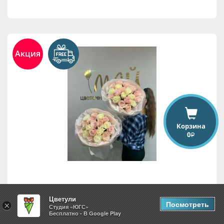
Акция
Корзина
0
i
19 роз
Цветули
Посмотреть
×
Студия «ЮГС»
Бесплатно - В Google Play
7,875