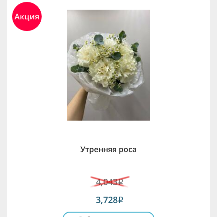
Акция
Утренняя роса
4,043
i
3,728
i