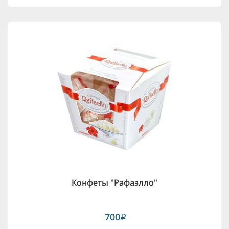
Конфеты "Рафаэлло"
700
i