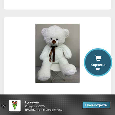
Корзина
0
i
Белый медведь
Цветули
Посмотреть
×
Студия «ЮГС»
Бесплатно - В Google Play
3,500