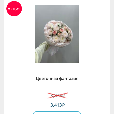
Акция
Цветочная фантазия
3,875
i
3,413
i