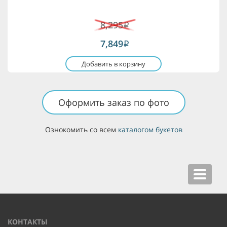
8,295
i
7,849
i
Добавить в корзину
Оформить заказ по фото
Ознокомить со всем
каталогом букетов
Toggle
navigat
КОНТАКТЫ