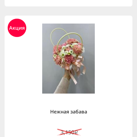
Акция
Нежная забава
3,150
i