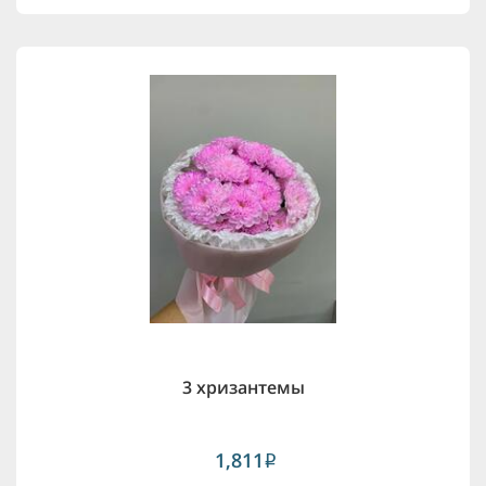
3 хризантемы
1,811
i