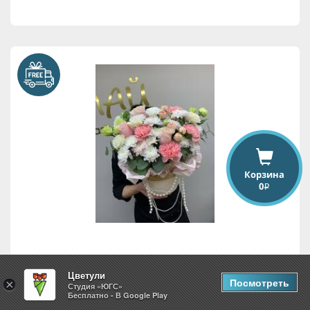
Корзина
0
i
Цветочная феерия
Цветули
Посмотреть
×
Студия «ЮГС»
Бесплатно - В Google Play
7,718