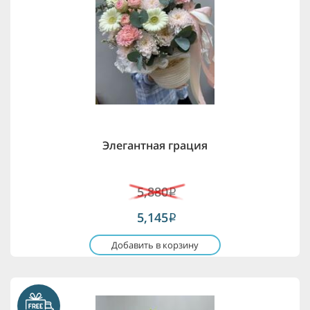
Элегантная грация
5,880
i
5,145
i
Добавить в корзину