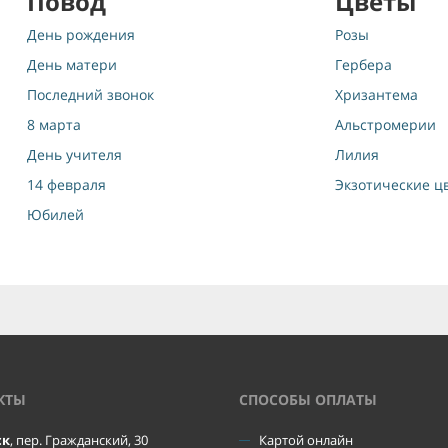
Повод
Цветы
День рождения
Розы
День матери
Гербера
Последний звонок
Хризантема
8 марта
Альстромерии
День учителя
Лилия
14 февраля
Экзотические ц
Юбилей
КТЫ
CПОСОБЫ ОПЛАТЫ
ск
, пер. Гражданский, 30
Картой онлайн