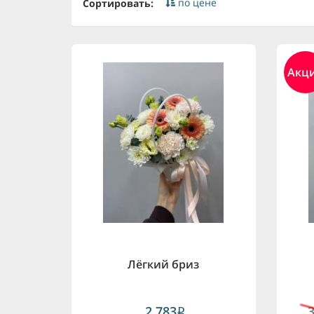
по цене
Сортировать:
Акц
Лёгкий бриз
2,783
i