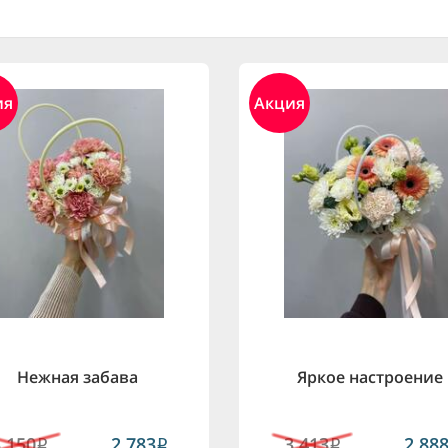
ия
Акция
Нежная забава
Яркое настроение
3,150
2,783
3,413
2,88
i
i
i