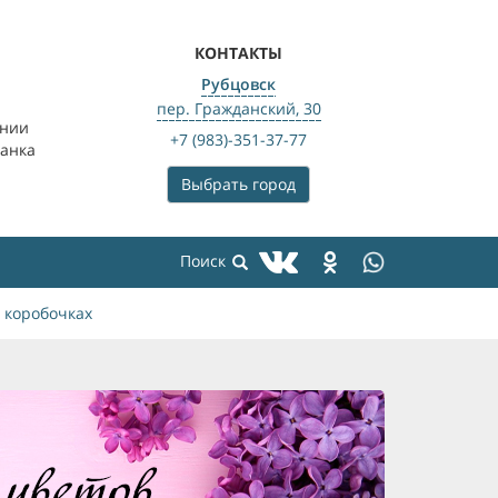
КОНТАКТЫ
Рубцовск
пер. Гражданский, 30
ении
+7 (983)-351-37-77
банка
Выбрать город
 коробочках