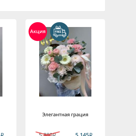
Акция
Элегантная грация
8
5,880
5,145
i
i
i