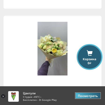
Корзина
0
i
Весенняя симфония
Цветули
Посмотреть
×
Студия «ЮГС»
Бесплатно - В Google Play
4,568