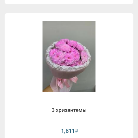
3 хризантемы
1,811
i