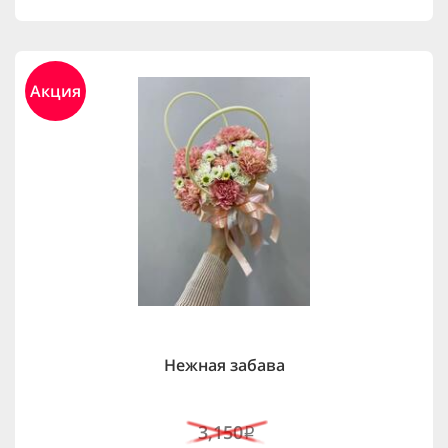
Акция
Нежная забава
3,150
i