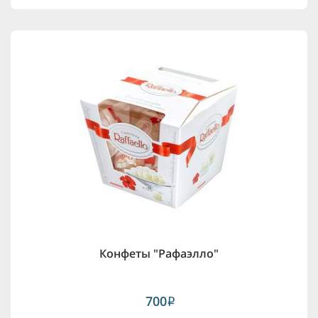
Конфеты "Рафаэлло"
700
i