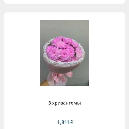
3 хризантемы
1,811
i