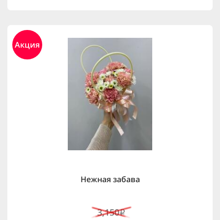
Акция
Нежная забава
3,150
i