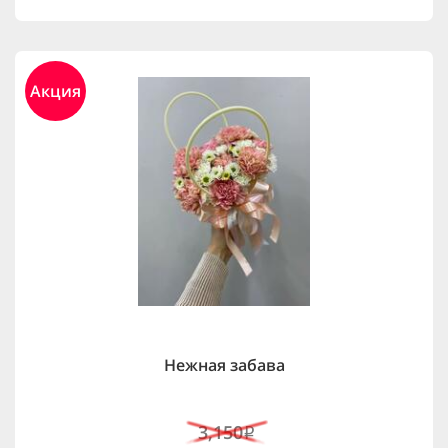
Акция
Нежная забава
3,150
i