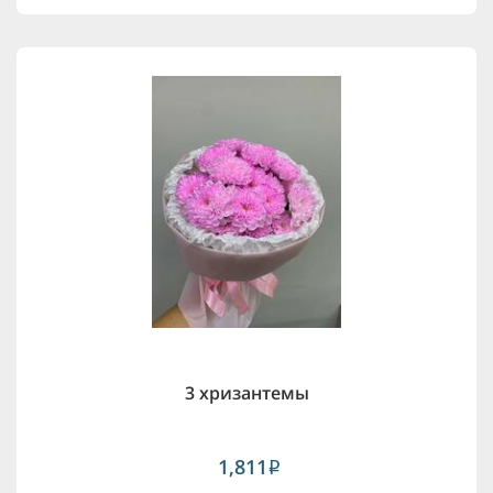
3 хризантемы
1,811
i