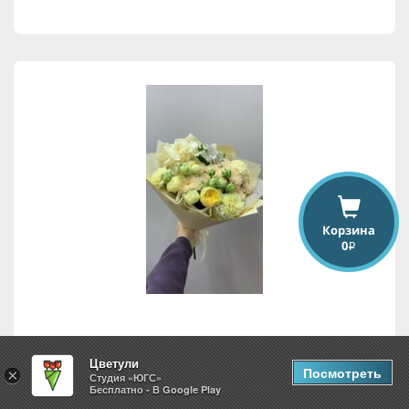
Корзина
0
i
Весенняя симфония
Цветули
Посмотреть
×
Студия «ЮГС»
Бесплатно - В Google Play
4,568