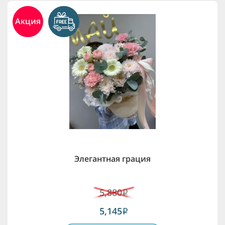
Акция
Элегантная грация
5,880
i
5,145
i