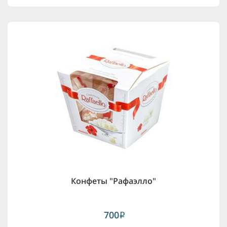
Конфеты "Рафаэлло"
700
i