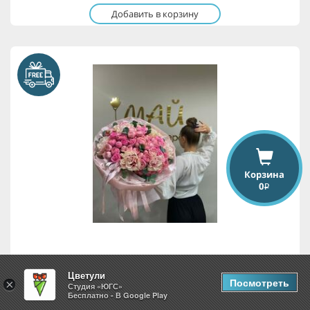
Добавить в корзину
Корзина
0
i
Розовая симфония
Цветули
Посмотреть
×
Студия «ЮГС»
Бесплатно - В Google Play
17,850