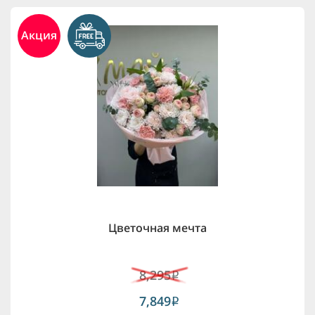
Акция
Цветочная мечта
8,295
i
7,849
i