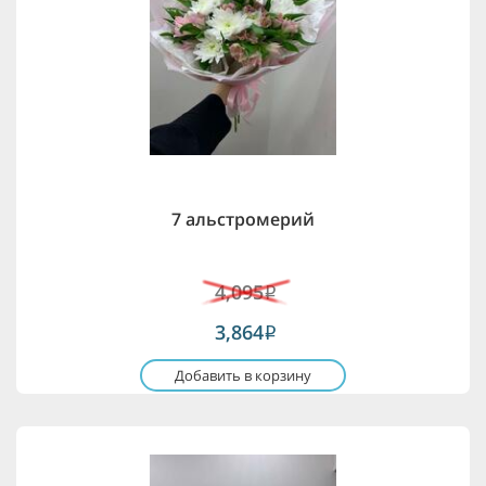
7 альстромерий
4,095
i
3,864
i
Добавить в корзину