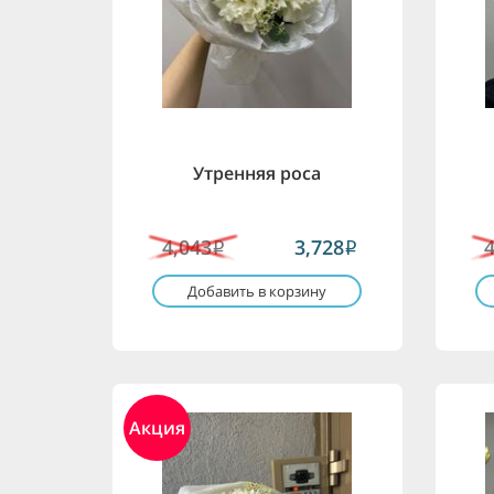
Утренняя роса
4,043
3,728
i
i
Добавить в корзину
Акция