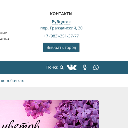
КОНТАКТЫ
Рубцовск
пер. Гражданский, 30
ении
+7 (983)-351-37-77
банка
Выбрать город
 коробочках