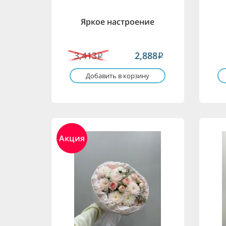
Яркое настроение
3,413
2,888
i
i
Добавить в корзину
Акция