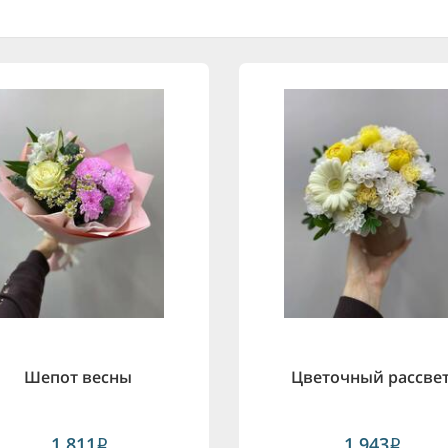
Шепот весны
Цветочный рассве
1,811
1,943
i
i