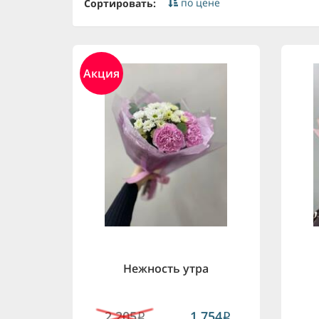
по цене
Сортировать:
Акция
Нежность утра
2,205
1,754
i
i