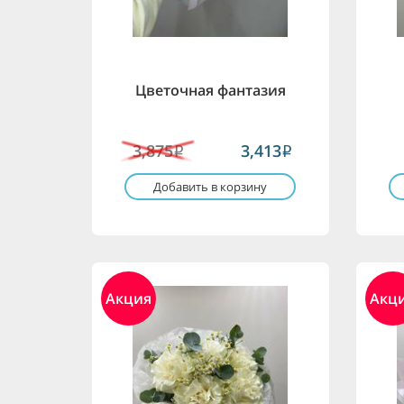
Цветочная фантазия
3,875
3,413
i
i
Добавить в корзину
Акция
Акц