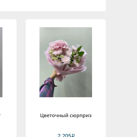
т
Цветочный сюрприз
2,205
i