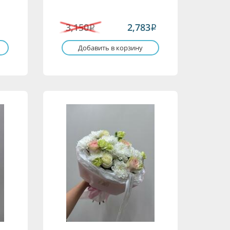
3,150
2,783
i
i
Добавить в корзину