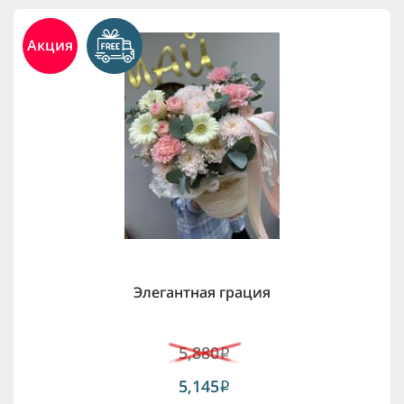
Акция
Элегантная грация
5,880
i
5,145
i