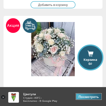
Добавить в корзину
Акция
Корзина
0
i
Гармоничный аккорд
Цветули
Посмотреть
×
Студия «ЮГС»
Бесплатно - В Google Play
5,565