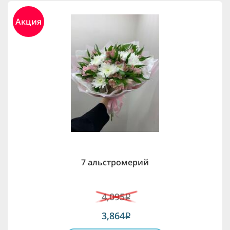
Акция
7 альстромерий
4,095
i
3,864
i