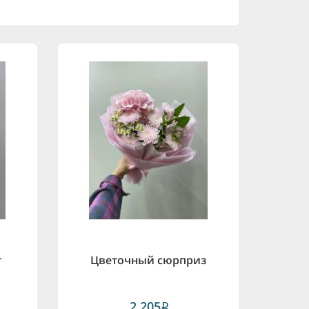
т
Цветочный сюрприз
2,205
i