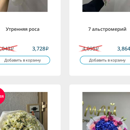
Утренняя роса
7 альстромерий
4,043
3,728
4,095
3,86
i
i
i
Добавить в корзину
Добавить в корзину
ия