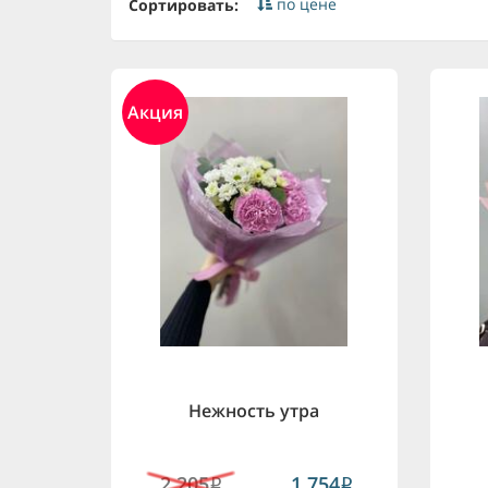
по цене
Сортировать:
Акция
Нежность утра
2,205
1,754
i
i