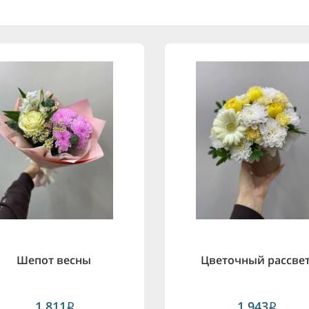
Шепот весны
Цветочный рассве
1,811
1,943
i
i