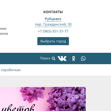
КОНТАКТЫ
Рубцовск
пер. Гражданский, 30
ении
+7 (983)-351-37-77
банка
Выбрать город
 коробочках