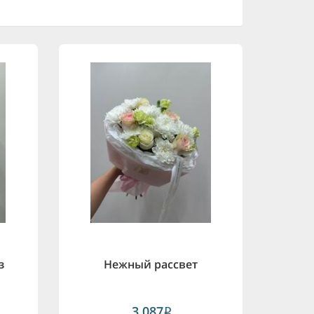
з
Нежный рассвет
3,087
i