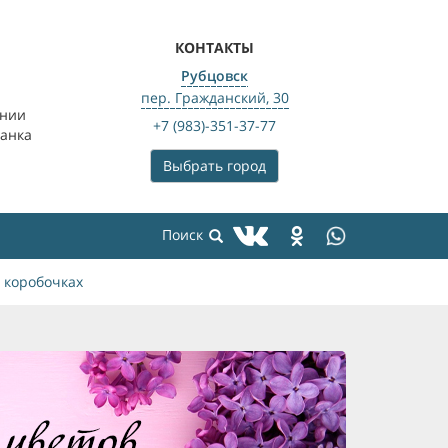
КОНТАКТЫ
Рубцовск
пер. Гражданский, 30
ении
+7 (983)-351-37-77
банка
Выбрать город
 коробочках