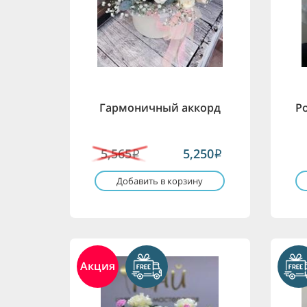
Гармоничный аккорд
Р
5,565
5,250
i
i
Добавить в корзину
Акция