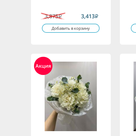
3,875
3,413
i
i
Добавить в корзину
Акция