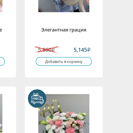
е
Элегантная грация
5,880
5,145
i
i
Добавить в корзину