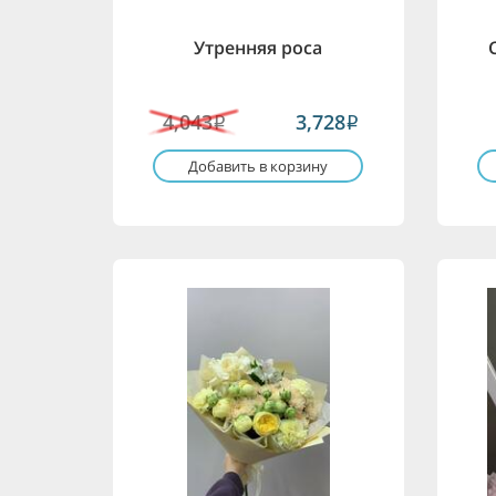
Утренняя роса
4,043
3,728
i
i
Добавить в корзину