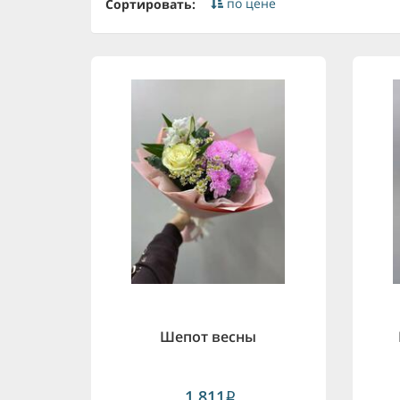
по цене
Сортировать:
Шепот весны
1,811
i