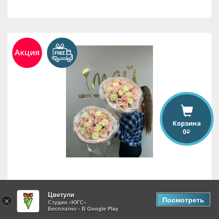
Акция
Корзина
0
i
19 роз
Цветули
Посмотреть
×
Студия «ЮГС»
Бесплатно - В Google Play
7,875