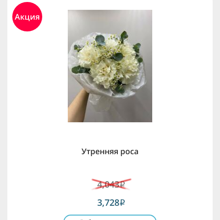
Акция
Утренняя роса
4,043
i
3,728
i