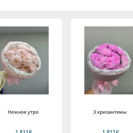
Нежное утро
3 хризантемы
1,811
1,811
i
i