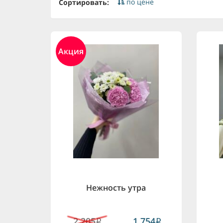
по цене
Сортировать:
Акция
Нежность утра
2,205
1,754
i
i