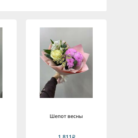
Шепот весны
1,811
i