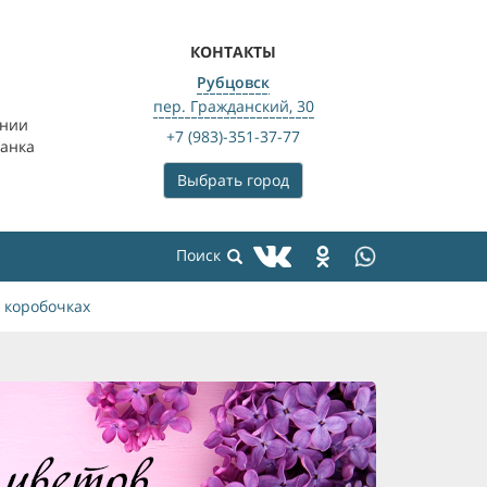
КОНТАКТЫ
Рубцовск
пер. Гражданский, 30
ении
+7 (983)-351-37-77
банка
Выбрать город
 коробочках