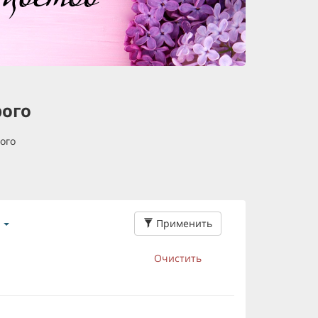
рого
ого
Применить
Очистить