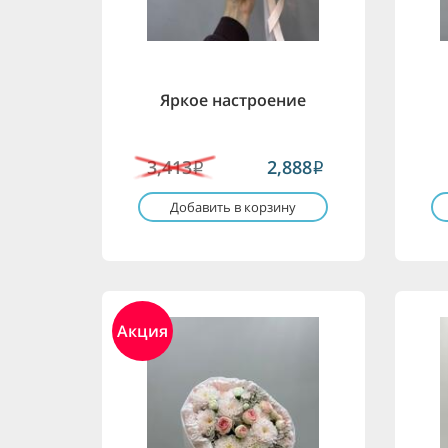
Яркое настроение
3,413
2,888
i
i
Добавить в корзину
Акция