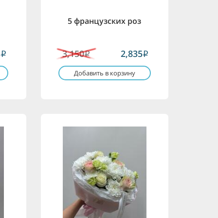
5 французских роз
3
3,150
2,835
i
i
i
Добавить в корзину