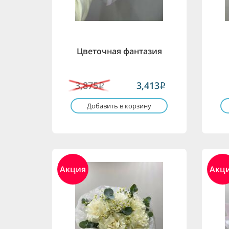
Цветочная фантазия
3,875
3,413
i
i
Добавить в корзину
Акция
Акц