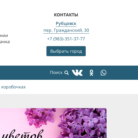
КОНТАКТЫ
Рубцовск
пер. Гражданский, 30
ении
+7 (983)-351-37-77
банка
Выбрать город
 коробочках