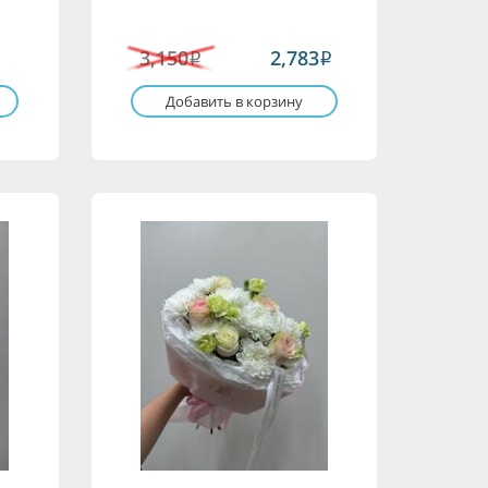
3,150
2,783
i
i
Добавить в корзину