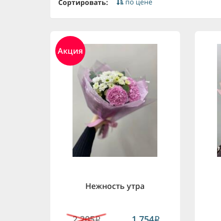
по цене
Сортировать:
Акция
Нежность утра
2,205
1,754
i
i