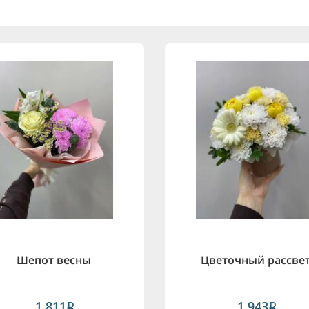
Шепот весны
Цветочный рассве
1,811
1,943
i
i