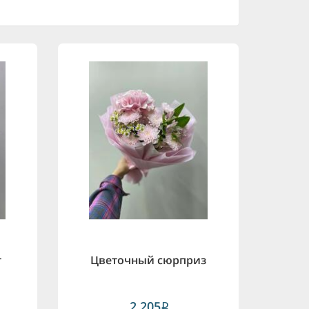
т
Цветочный сюрприз
2,205
i