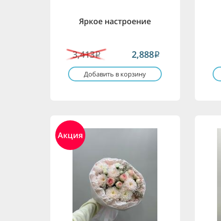
Яркое настроение
3,413
2,888
i
i
Добавить в корзину
Акция