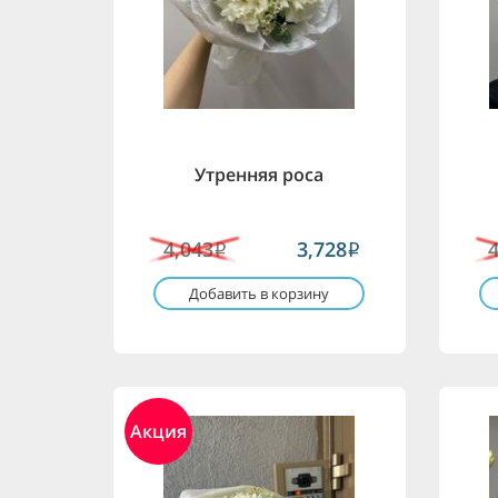
Утренняя роса
4,043
3,728
i
i
Добавить в корзину
Акция