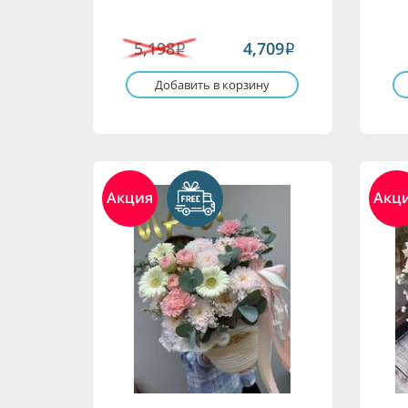
5,198
4,709
i
i
Добавить в корзину
Акция
Акц