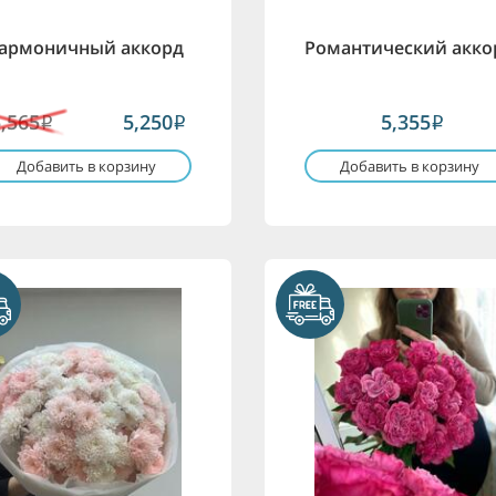
армоничный аккорд
Романтический акко
5,565
5,250
5,355
i
i
i
Добавить в корзину
Добавить в корзину