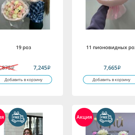
19 роз
11 пионовидных ро
7,875
7,245
7,665
i
i
i
Добавить в корзину
Добавить в корзину
ия
Акция