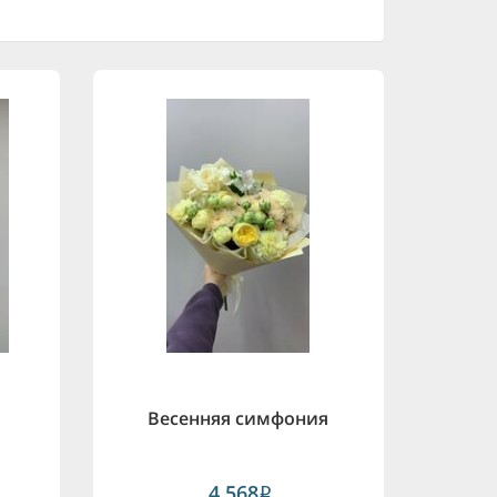
Весенняя симфония
4,568
i