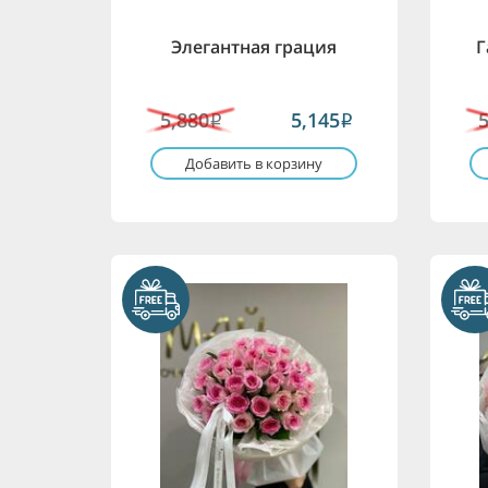
Элегантная грация
Г
5,880
5,145
i
i
Добавить в корзину