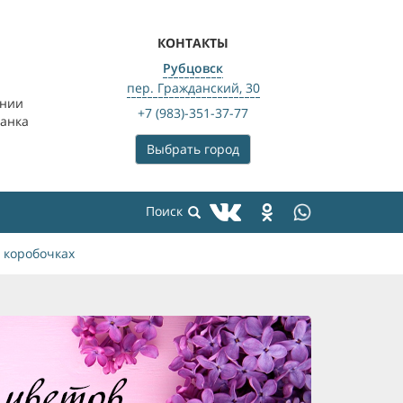
КОНТАКТЫ
Рубцовск
пер. Гражданский, 30
ении
+7 (983)-351-37-77
банка
Выбрать город
 коробочках