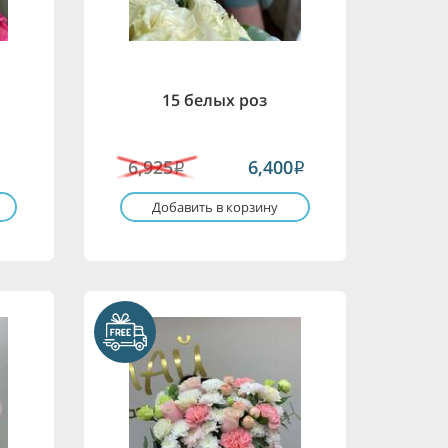
15 белых роз
6,925
6,400
i
i
Добавить в корзину