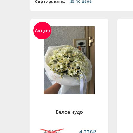
по цене
Сортировать:
Акция
Белое чудо
4,515
4,226
i
i