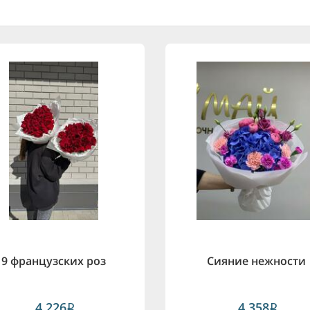
9 французских роз
Сияние нежности
4,226
4,358
i
i