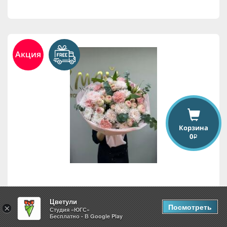
Акция
Корзина
0
i
Цветочная мечта
Цветули
Посмотреть
×
Студия «ЮГС»
Бесплатно - В Google Play
8,295