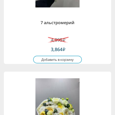
7 альстромерий
4,095
i
3,864
i
Добавить в корзину