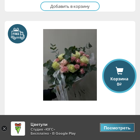
Добавить в корзину
Корзина
0
i
Романтический аккорд
Цветули
Посмотреть
×
Студия «ЮГС»
Бесплатно - В Google Play
5,355