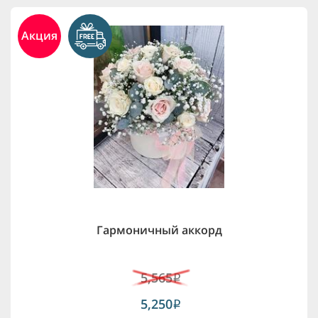
Акция
Гармоничный аккорд
5,565
i
5,250
i