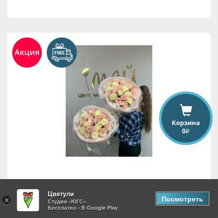
Акция
Корзина
0
i
19 роз
Цветули
Посмотреть
×
Студия «ЮГС»
Бесплатно - В Google Play
7,875