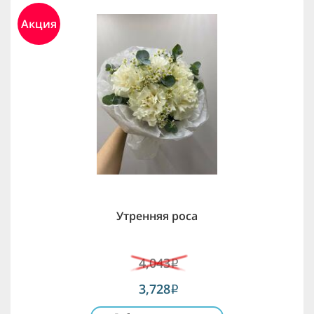
Акция
Утренняя роса
4,043
i
3,728
i