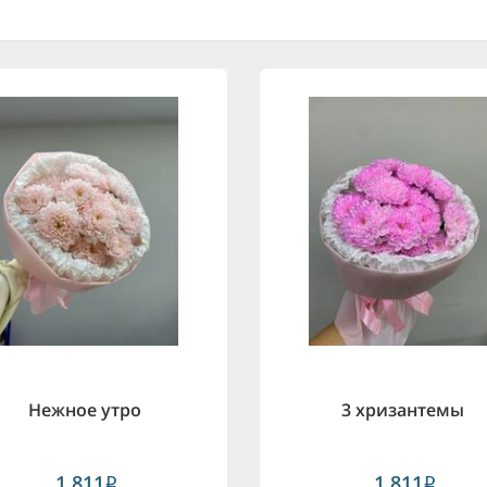
Нежное утро
3 хризантемы
1,811
1,811
i
i