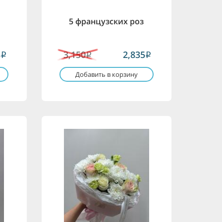
5 французских роз
3
3,150
2,835
i
i
i
Добавить в корзину