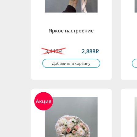
Яркое настроение
3,413
2,888
i
i
Добавить в корзину
Акция