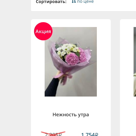
по цене
Сортировать:
Акция
Нежность утра
2,205
1,754
i
i