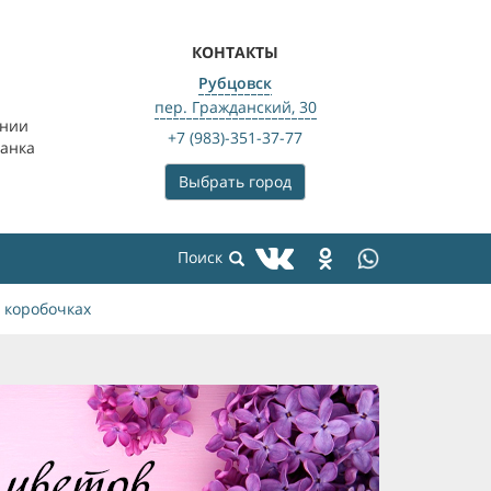
КОНТАКТЫ
Рубцовск
пер. Гражданский, 30
ении
+7 (983)-351-37-77
банка
Выбрать город
 коробочках