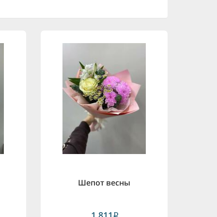
Шепот весны
1,811
i