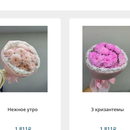
Нежное утро
3 хризантемы
1,811
1,811
i
i