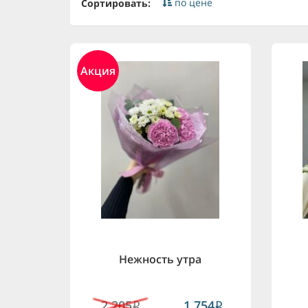
по цене
Сортировать:
Акция
Нежность утра
2,205
1,754
i
i