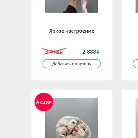
Яркое настроение
3,413
2,888
i
i
Добавить в корзину
Акция