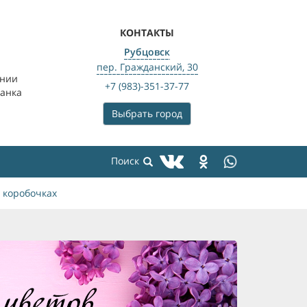
КОНТАКТЫ
Рубцовск
пер. Гражданский, 30
ении
+7 (983)-351-37-77
банка
Выбрать город
 коробочках