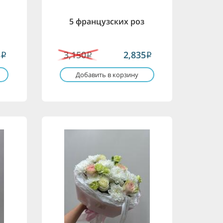
5 французских роз
3
3,150
2,835
i
i
i
Добавить в корзину