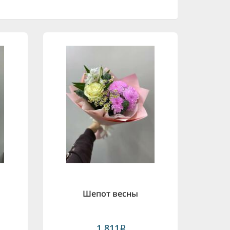
Шепот весны
1,811
i