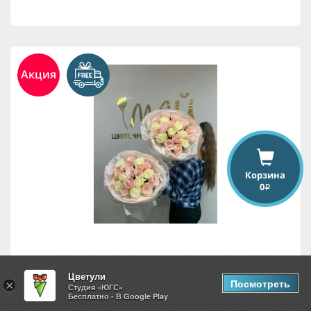
Акция
Корзина
0
i
19 роз
Цветули
Посмотреть
×
Студия «ЮГС»
Бесплатно - В Google Play
7,875