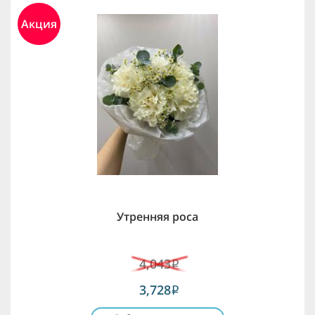
Акция
Утренняя роса
4,043
i
3,728
i