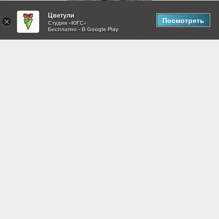
Цветули
Посмотреть
×
Студия «ЮГС»
Бесплатно - В Google Play
5 кустовых хризантем
3,150
i
2,536
i
Добавить в корзину