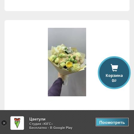
Корзина
0
i
Весенняя симфония
Цветули
Посмотреть
×
Студия «ЮГС»
Бесплатно - В Google Play
4,568