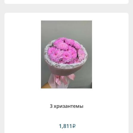
3 хризантемы
1,811
i