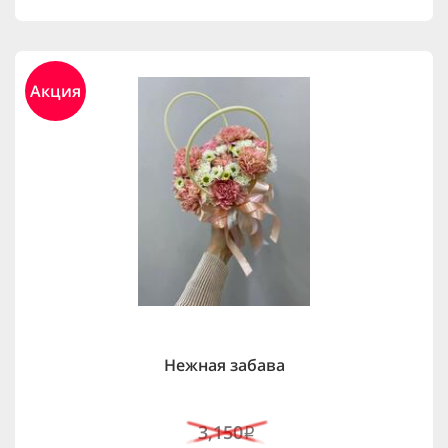
Акция
Нежная забава
3,150
i