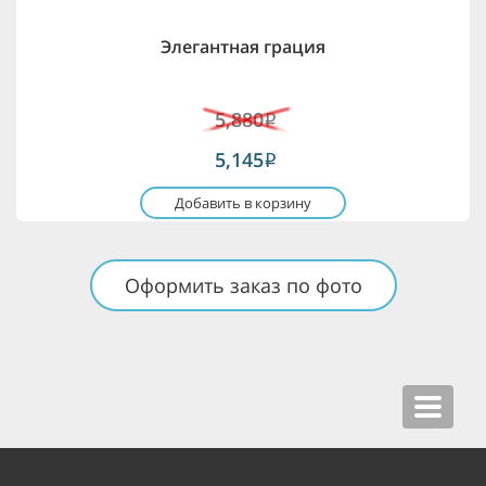
Элегантная грация
5,880
i
5,145
i
Добавить в корзину
Оформить заказ по фото
Toggle
navigat