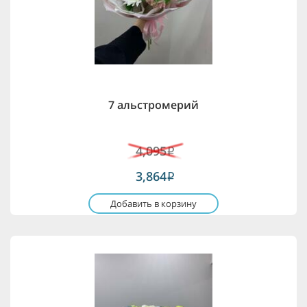
7 альстромерий
4,095
i
3,864
i
Добавить в корзину