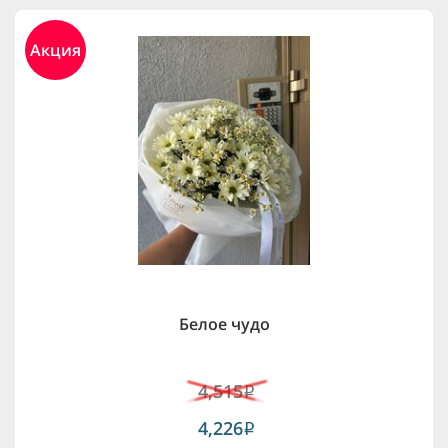
Акция
Белое чудо
4,515
i
4,226
i