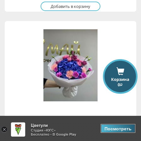
Добавить в корзину
Корзина
0
i
Сияние нежности
Цветули
Посмотреть
×
Студия «ЮГС»
Бесплатно - В Google Play
4,358