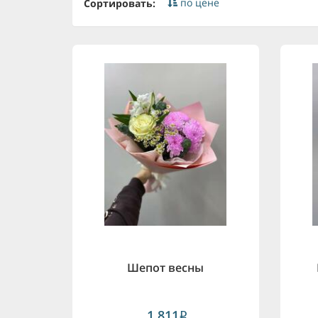
по цене
Сортировать:
Шепот весны
1,811
i