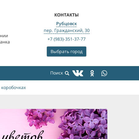
КОНТАКТЫ
Рубцовск
пер. Гражданский, 30
ении
+7 (983)-351-37-77
банка
Выбрать город
 коробочках