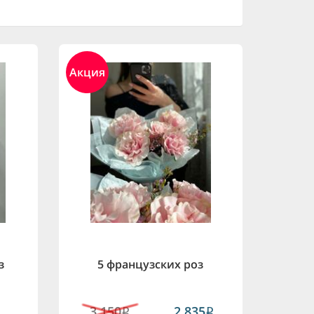
Акция
з
5 французских роз
3,150
2,835
i
i