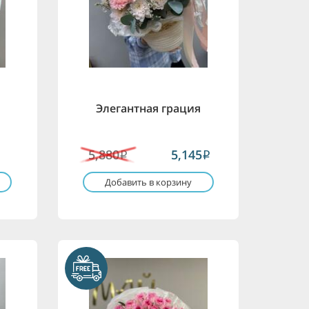
Элегантная грация
5,880
5,145
i
i
Добавить в корзину