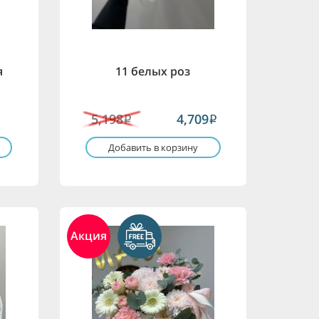
я
11 белых роз
5,198
4,709
i
i
Добавить в корзину
Акция