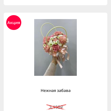
Акция
Нежная забава
3,150
i