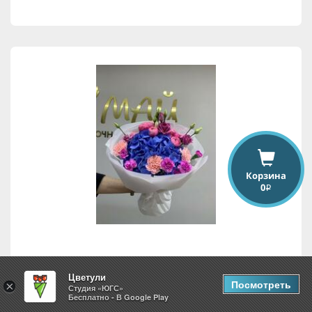
Корзина
0
i
Сияние нежности
Цветули
Посмотреть
×
Студия «ЮГС»
Бесплатно - В Google Play
4,358