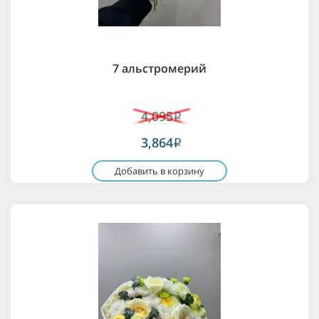
7 альстромерий
4,095
i
3,864
i
Добавить в корзину