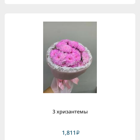
3 хризантемы
1,811
i