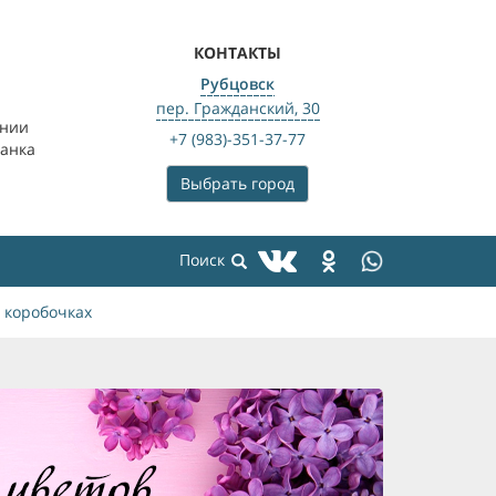
КОНТАКТЫ
Рубцовск
пер. Гражданский, 30
ении
+7 (983)-351-37-77
банка
Выбрать город
 коробочках