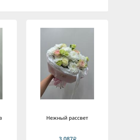
з
Нежный рассвет
3,087
i