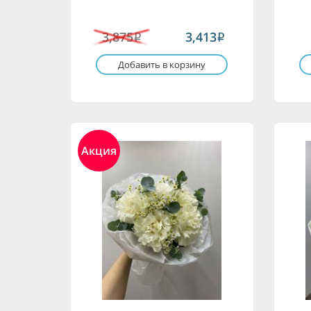
3,875
3,413
i
i
Добавить в корзину
Акция