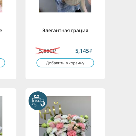
е
Элегантная грация
5,880
5,145
i
i
Добавить в корзину