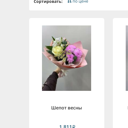
по цене
Сортировать:
Шепот весны
1,811
i