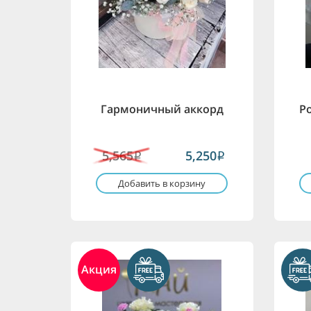
Гармоничный аккорд
Р
5,565
5,250
i
i
Добавить в корзину
Акция