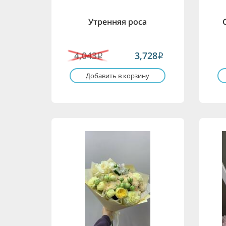
Утренняя роса
4,043
3,728
i
i
Добавить в корзину