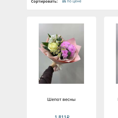
по цене
Сортировать:
Шепот весны
1,811
i