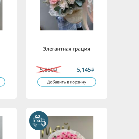
Элегантная грация
5,880
5,145
i
i
Добавить в корзину