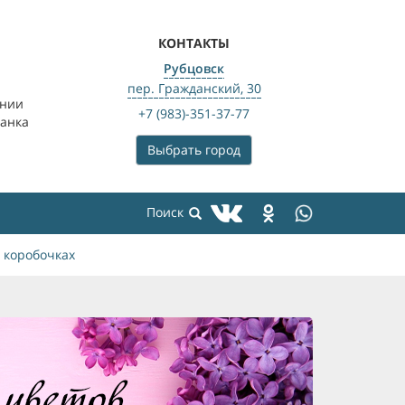
КОНТАКТЫ
Рубцовск
пер. Гражданский, 30
ении
+7 (983)-351-37-77
банка
Выбрать город
 коробочках