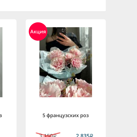
Акция
з
5 французских роз
3,150
2,835
i
i