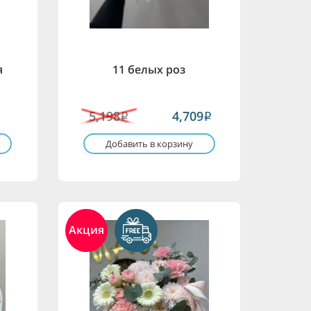
я
11 белых роз
5,198
4,709
i
i
Добавить в корзину
Акция