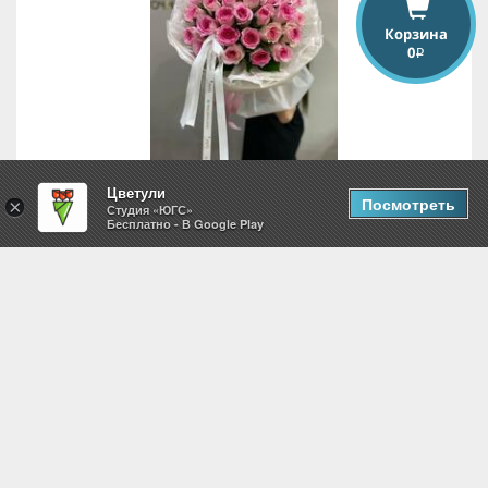
Корзина
0
i
Цветули
Посмотреть
×
Студия «ЮГС»
Бесплатно - В Google Play
29 роз
5,859
i
Добавить в корзину