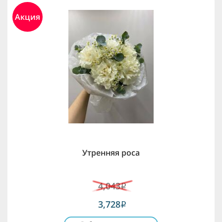
Акция
Утренняя роса
4,043
i
3,728
i