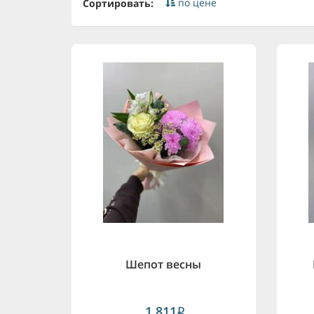
по цене
Сортировать:
Шепот весны
1,811
i