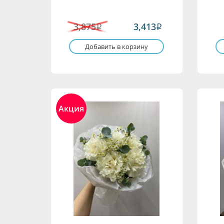
3,875
3,413
i
i
Добавить в корзину
Акция