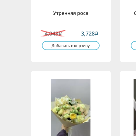
Утренняя роса
4,043
3,728
i
i
Добавить в корзину