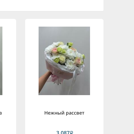
з
Нежный рассвет
3,087
i