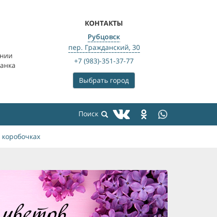
КОНТАКТЫ
Рубцовск
пер. Гражданский, 30
ении
+7 (983)-351-37-77
банка
Выбрать город
 коробочках