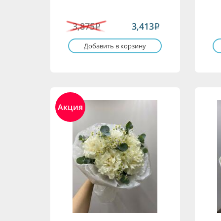
3,875
3,413
i
i
Добавить в корзину
Акция