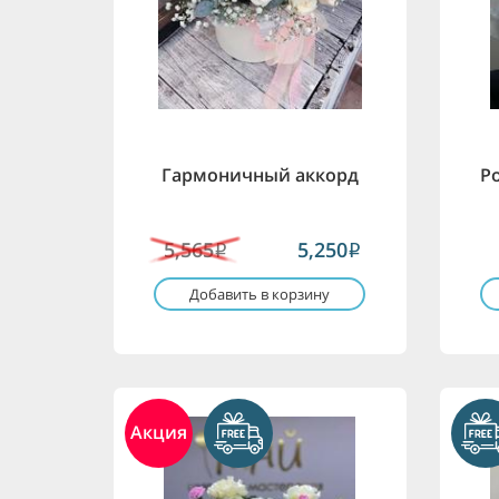
Гармоничный аккорд
Р
5,565
5,250
i
i
Добавить в корзину
Акция