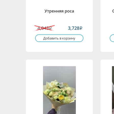
Утренняя роса
4,043
3,728
i
i
Добавить в корзину