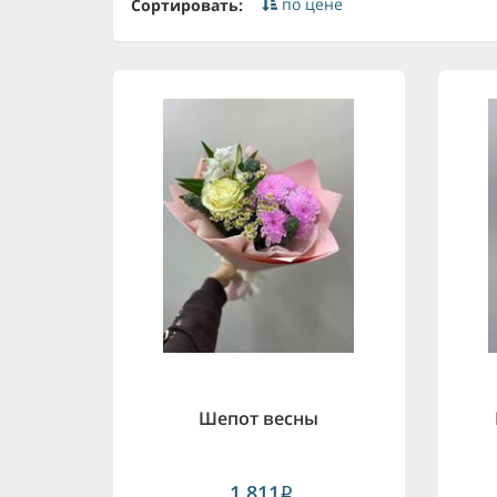
по цене
Сортировать:
Шепот весны
1,811
i