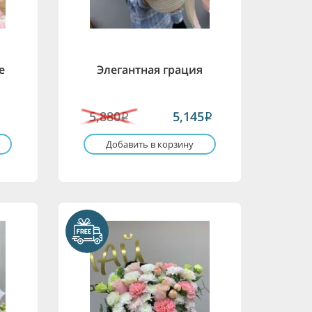
е
Элегантная грация
5,880
5,145
i
i
Добавить в корзину