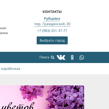
КОНТАКТЫ
Рубцовск
пер. Гражданский, 30
ении
+7 (983)-351-37-77
банка
Выбрать город
 коробочках