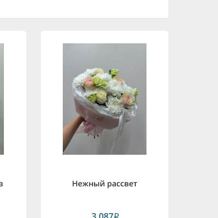
з
Нежный рассвет
3,087
i