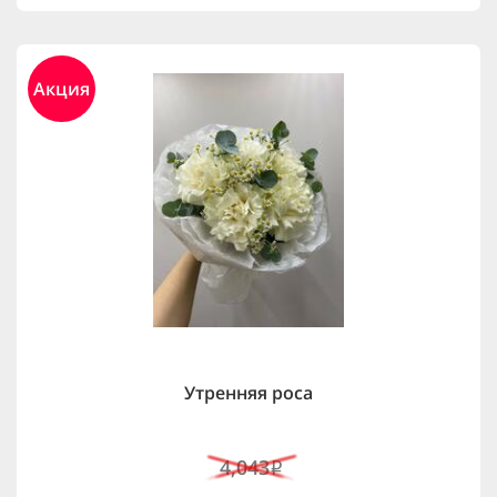
Акция
Утренняя роса
4,043
i