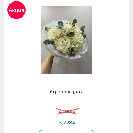
Акция
Утренняя роса
4,043
i
3,728
i