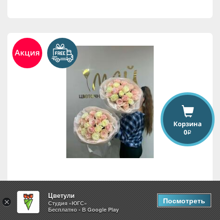
Акция
Корзина
0
i
19 роз
Цветули
Посмотреть
×
Студия «ЮГС»
Бесплатно - В Google Play
7,875