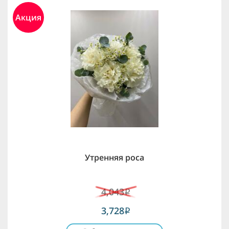
Акция
Утренняя роса
4,043
i
3,728
i