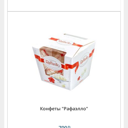
Конфеты "Рафаэлло"
700
i