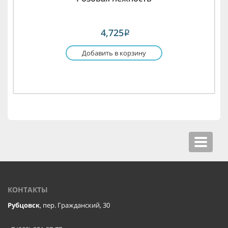
4,725
i
Добавить в корзину
Toggle
navigat
КОНТАКТЫ
Рубцовск
, пер. Гражданский, 30