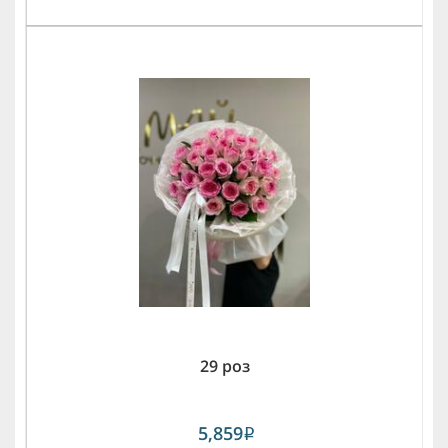
29 роз
5,859
i