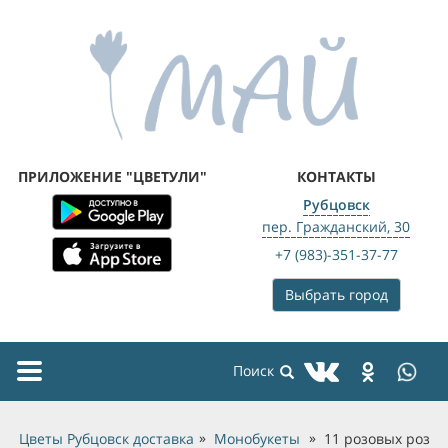
ПРИЛОЖЕНИЕ "ЦВЕТУЛИ"
КОНТАКТЫ
Рубцовск
пер. Гражданский, 30
+7 (983)-351-37-77
Выбрать город
Toggle
navigation
Цветы Рубцовск доставка
Монобукеты
11 розовых роз