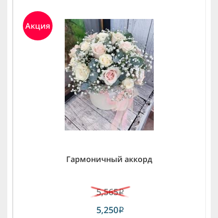
Акция
Гармоничный аккорд
5,565
i
5,250
i