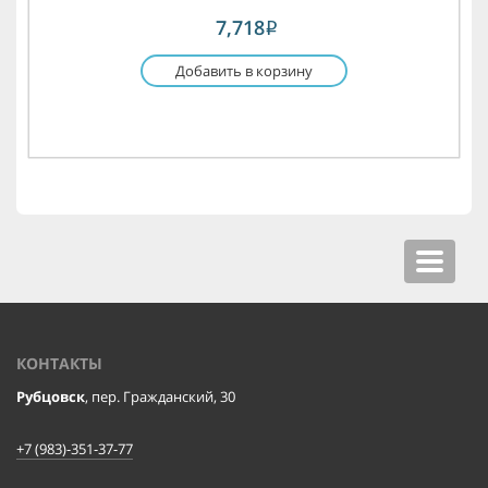
7,718
i
Добавить в корзину
Toggle
navigat
КОНТАКТЫ
Рубцовск
, пер. Гражданский, 30
+7 (983)-351-37-77