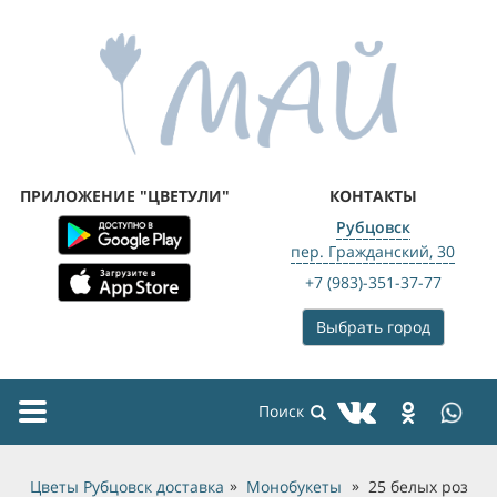
ПРИЛОЖЕНИЕ "ЦВЕТУЛИ"
КОНТАКТЫ
Рубцовск
пер. Гражданский, 30
+7 (983)-351-37-77
Выбрать город
Toggle
navigation
Цветы Рубцовск доставка
Монобукеты
25 белых роз