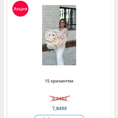
Акция
15 хризантем
8,243
i
7,849
i