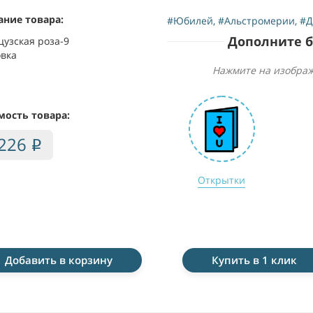
ание товара:
#Юбилей
,
#Альстромерии
,
#Д
Дополните 
узская роза-9
вка
Нажмите на изображ
мость товара:
,226
i
Открытки
Добавить в корзину
Купить в 1 клик