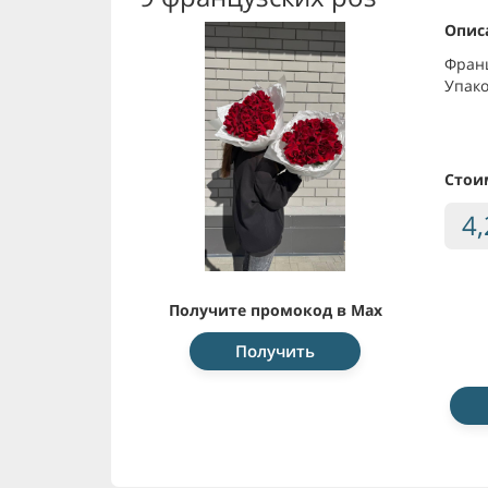
Опис
Франц
Упако
Стои
4
Получите промокод в Max
Получить