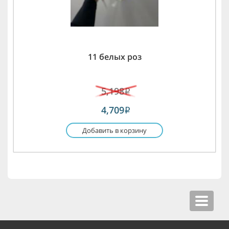
11 белых роз
5,198
i
4,709
i
Добавить в корзину
Toggle
navigat