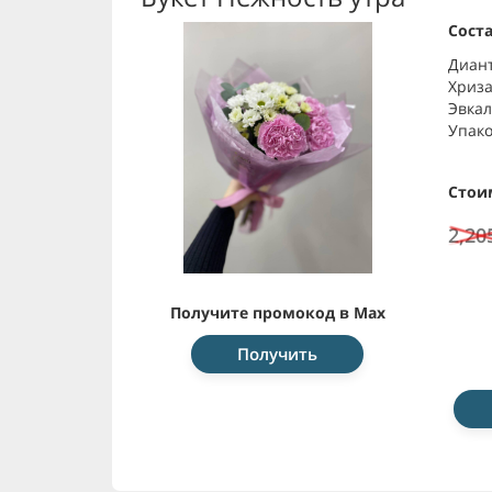
Соста
Диант
Хриза
Эвкал
Упако
Стои
2,20
Получите промокод в Max
Получить