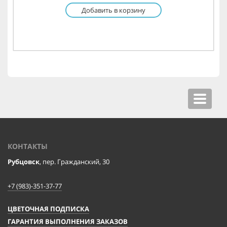
Добавить в корзину
Toggle
navigat
КОНТАКТЫ
Рубцовск
, пер. Гражданский, 30
+7 (983)-351-37-77
ЦВЕТОЧНАЯ ПОДПИСКА
ГАРАНТИЯ ВЫПОЛНЕНИЯ ЗАКАЗОВ